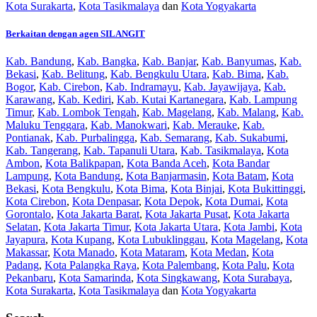
Kota Surakarta
,
Kota Tasikmalaya
dan
Kota Yogyakarta
Berkaitan dengan agen SILANGIT
Kab. Bandung
,
Kab. Bangka
,
Kab. Banjar
,
Kab. Banyumas
,
Kab.
Bekasi
,
Kab. Belitung
,
Kab. Bengkulu Utara
,
Kab. Bima
,
Kab.
Bogor
,
Kab. Cirebon
,
Kab. Indramayu
,
Kab. Jayawijaya
,
Kab.
Karawang
,
Kab. Kediri
,
Kab. Kutai Kartanegara
,
Kab. Lampung
Timur
,
Kab. Lombok Tengah
,
Kab. Magelang
,
Kab. Malang
,
Kab.
Maluku Tenggara
,
Kab. Manokwari
,
Kab. Merauke
,
Kab.
Pontianak
,
Kab. Purbalingga
,
Kab. Semarang
,
Kab. Sukabumi
,
Kab. Tangerang
,
Kab. Tapanuli Utara
,
Kab. Tasikmalaya
,
Kota
Ambon
,
Kota Balikpapan
,
Kota Banda Aceh
,
Kota Bandar
Lampung
,
Kota Bandung
,
Kota Banjarmasin
,
Kota Batam
,
Kota
Bekasi
,
Kota Bengkulu
,
Kota Bima
,
Kota Binjai
,
Kota Bukittinggi
,
Kota Cirebon
,
Kota Denpasar
,
Kota Depok
,
Kota Dumai
,
Kota
Gorontalo
,
Kota Jakarta Barat
,
Kota Jakarta Pusat
,
Kota Jakarta
Selatan
,
Kota Jakarta Timur
,
Kota Jakarta Utara
,
Kota Jambi
,
Kota
Jayapura
,
Kota Kupang
,
Kota Lubuklinggau
,
Kota Magelang
,
Kota
Makassar
,
Kota Manado
,
Kota Mataram
,
Kota Medan
,
Kota
Padang
,
Kota Palangka Raya
,
Kota Palembang
,
Kota Palu
,
Kota
Pekanbaru
,
Kota Samarinda
,
Kota Singkawang
,
Kota Surabaya
,
Kota Surakarta
,
Kota Tasikmalaya
dan
Kota Yogyakarta