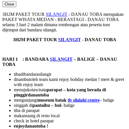
Close
3H2M PAKET TOUR
SILANGIT
- DANAU TOBA merupakan
PAKET WISATA MEDAN - BERASTAGI - DANAU TOBA
selama 3 hari 2 malam dimana rombongan atau peserta tour
dijemput dari bandara silangit.
3H2M PAKET TOUR
SILANGIT
- DANAU TOBA
HARI 1 : BANDARA
SILANGIT
– BALIGE – DANAU
TOBA
tibadibandarasilangit
disambutoleh team kami enjoy holiday medan ! meet & greet
with enjoy team
menujukotawisata
parapat – kota yang berada di
pinggirdanautoba
mengunjungi
museum batak
tb silalahi centre
– balige
singgah di
pantaibu – bul
- balige
tiba di parapat
makansiang di resto local
check in hotel parapat
enjoydanautoba !