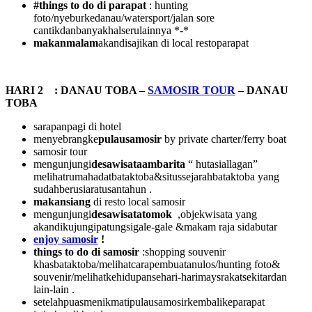
#things to do di parapat
: hunting
foto/nyeburkedanau/watersport/jalan sore
cantikdanbanyakhalserulainnya *-*
makanmalam
akandisajikan di local restoparapat
HARI 2 : DANAU TOBA –
SAMOSIR TOUR
– DANAU
TOBA
sarapanpagi di hotel
menyebrangke
pulausamosir
by private charter/ferry boat
samosir tour
mengunjungi
desawisataambarita
“ hutasiallagan”
melihatrumahadatbataktoba&situssejarahbataktoba yang
sudahberusiaratusantahun .
makansiang
di resto local samosir
mengunjungi
desawisatatomok
,objekwisata yang
akandikujungipatungsigale-gale &makam raja sidabutar
enjoy samosir
!
things to do di samosir
:shopping souvenir
khasbataktoba/melihatcarapembuatanulos/hunting foto&
souvenir/melihatkehidupansehari-harimaysrakatsekitardan
lain-lain .
setelahpuasmenikmatipulausamosirkembalikeparapat