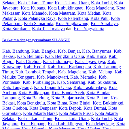
Selatan
,
Kota Jakarta Timur
,
Kota Jakarta Utara
,
Kota Jambi
,
Kota
Jayapura
,
Kota Kupang
,
Kota Lubuklinggau
,
Kota Magelang
,
Kota
Makassar
,
Kota Manado
,
Kota Mataram
,
Kota Medan
,
Kota
Padang
,
Kota Palangka Raya
,
Kota Palembang
,
Kota Palu
,
Kota
Pekanbaru
,
Kota Samarinda
,
Kota Singkawang
,
Kota Surabaya
,
Kota Surakarta
,
Kota Tasikmalaya
dan
Kota Yogyakarta
Berkaitan dengan perusahaan SILANGIT
Kab. Bandung
,
Kab. Bangka
,
Kab. Banjar
,
Kab. Banyumas
,
Kab.
Bekasi
,
Kab. Belitung
,
Kab. Bengkulu Utara
,
Kab. Bima
,
Kab.
Bogor
,
Kab. Cirebon
,
Kab. Indramayu
,
Kab. Jayawijaya
,
Kab.
Karawang
,
Kab. Kediri
,
Kab. Kutai Kartanegara
,
Kab. Lampung
Timur
,
Kab. Lombok Tengah
,
Kab. Magelang
,
Kab. Malang
,
Kab.
Maluku Tenggara
,
Kab. Manokwari
,
Kab. Merauke
,
Kab.
Pontianak
,
Kab. Purbalingga
,
Kab. Semarang
,
Kab. Sukabumi
,
Kab. Tangerang
,
Kab. Tapanuli Utara
,
Kab. Tasikmalaya
,
Kota
Ambon
,
Kota Balikpapan
,
Kota Banda Aceh
,
Kota Bandar
Lampung
,
Kota Bandung
,
Kota Banjarmasin
,
Kota Batam
,
Kota
Bekasi
,
Kota Bengkulu
,
Kota Bima
,
Kota Binjai
,
Kota Bukittinggi
,
Kota Cirebon
,
Kota Denpasar
,
Kota Depok
,
Kota Dumai
,
Kota
Gorontalo
,
Kota Jakarta Barat
,
Kota Jakarta Pusat
,
Kota Jakarta
Selatan
,
Kota Jakarta Timur
,
Kota Jakarta Utara
,
Kota Jambi
,
Kota
Jayapura
,
Kota Kupang
,
Kota Lubuklinggau
,
Kota Magelang
,
Kota
Makassar
,
Kota Manado
,
Kota Mataram
,
Kota Medan
,
Kota