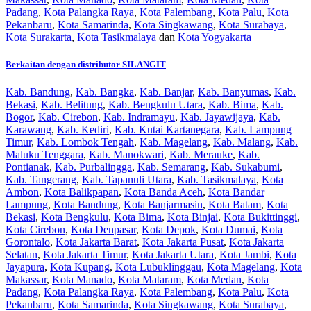
Padang
,
Kota Palangka Raya
,
Kota Palembang
,
Kota Palu
,
Kota
Pekanbaru
,
Kota Samarinda
,
Kota Singkawang
,
Kota Surabaya
,
Kota Surakarta
,
Kota Tasikmalaya
dan
Kota Yogyakarta
Berkaitan dengan distributor SILANGIT
Kab. Bandung
,
Kab. Bangka
,
Kab. Banjar
,
Kab. Banyumas
,
Kab.
Bekasi
,
Kab. Belitung
,
Kab. Bengkulu Utara
,
Kab. Bima
,
Kab.
Bogor
,
Kab. Cirebon
,
Kab. Indramayu
,
Kab. Jayawijaya
,
Kab.
Karawang
,
Kab. Kediri
,
Kab. Kutai Kartanegara
,
Kab. Lampung
Timur
,
Kab. Lombok Tengah
,
Kab. Magelang
,
Kab. Malang
,
Kab.
Maluku Tenggara
,
Kab. Manokwari
,
Kab. Merauke
,
Kab.
Pontianak
,
Kab. Purbalingga
,
Kab. Semarang
,
Kab. Sukabumi
,
Kab. Tangerang
,
Kab. Tapanuli Utara
,
Kab. Tasikmalaya
,
Kota
Ambon
,
Kota Balikpapan
,
Kota Banda Aceh
,
Kota Bandar
Lampung
,
Kota Bandung
,
Kota Banjarmasin
,
Kota Batam
,
Kota
Bekasi
,
Kota Bengkulu
,
Kota Bima
,
Kota Binjai
,
Kota Bukittinggi
,
Kota Cirebon
,
Kota Denpasar
,
Kota Depok
,
Kota Dumai
,
Kota
Gorontalo
,
Kota Jakarta Barat
,
Kota Jakarta Pusat
,
Kota Jakarta
Selatan
,
Kota Jakarta Timur
,
Kota Jakarta Utara
,
Kota Jambi
,
Kota
Jayapura
,
Kota Kupang
,
Kota Lubuklinggau
,
Kota Magelang
,
Kota
Makassar
,
Kota Manado
,
Kota Mataram
,
Kota Medan
,
Kota
Padang
,
Kota Palangka Raya
,
Kota Palembang
,
Kota Palu
,
Kota
Pekanbaru
,
Kota Samarinda
,
Kota Singkawang
,
Kota Surabaya
,