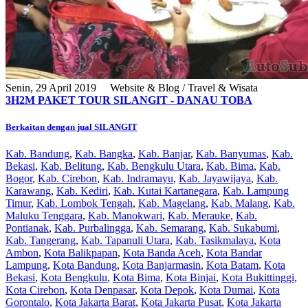
Senin, 29 April 2019
Website & Blog / Travel & Wisata
3H2M PAKET TOUR SILANGIT - DANAU TOBA
Berkaitan dengan jual SILANGIT
Kab. Bandung
,
Kab. Bangka
,
Kab. Banjar
,
Kab. Banyumas
,
Kab.
Bekasi
,
Kab. Belitung
,
Kab. Bengkulu Utara
,
Kab. Bima
,
Kab.
Bogor
,
Kab. Cirebon
,
Kab. Indramayu
,
Kab. Jayawijaya
,
Kab.
Karawang
,
Kab. Kediri
,
Kab. Kutai Kartanegara
,
Kab. Lampung
Timur
,
Kab. Lombok Tengah
,
Kab. Magelang
,
Kab. Malang
,
Kab.
Maluku Tenggara
,
Kab. Manokwari
,
Kab. Merauke
,
Kab.
Pontianak
,
Kab. Purbalingga
,
Kab. Semarang
,
Kab. Sukabumi
,
Kab. Tangerang
,
Kab. Tapanuli Utara
,
Kab. Tasikmalaya
,
Kota
Ambon
,
Kota Balikpapan
,
Kota Banda Aceh
,
Kota Bandar
Lampung
,
Kota Bandung
,
Kota Banjarmasin
,
Kota Batam
,
Kota
Bekasi
,
Kota Bengkulu
,
Kota Bima
,
Kota Binjai
,
Kota Bukittinggi
,
Kota Cirebon
,
Kota Denpasar
,
Kota Depok
,
Kota Dumai
,
Kota
Gorontalo
,
Kota Jakarta Barat
,
Kota Jakarta Pusat
,
Kota Jakarta