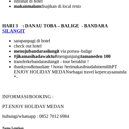
istirahat di hotel
makanmalam
disajikan di local resto
HARI 3 : DANAU TOBA – BALIGE - BANDARA
SILANGIT
sarapanpagi di hotel
check out hotel
menujubandarasilangit
via porsea–balige
#jikamasihadawaktu#
mengunjungi
tamaneden 100
transferkebandarasilangit - tour berakhir !
thankyou&mauliate ! horas !terimakasihsudahmemilihPT
ENJOY HOLIDAY MEDANsebagai travel kepercayaananda
*-
INFORMASI/BOOKING :
PT.ENJOY HOLIDAY MEDAN
hubungi/whatsapp : 0852 7012 6984
Nama Lengkap