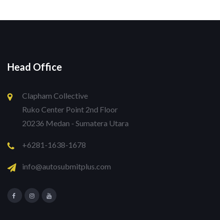
Head Office
Clapham Collective
Ruko Center Point 2nd Floor
20236 Medan - Sumatera Utara
+6281-1638-1678
info@autosubmitplus.com