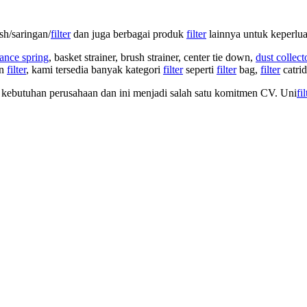
sh/saringan/
filter
dan juga berbagai produk
filter
lainnya untuk keperlua
ance spring
, basket strainer, brush strainer, center tie down,
dust collect
an
filter
, kami tersedia banyak kategori
filter
seperti
filter
bag,
filter
catri
 kebutuhan perusahaan dan ini menjadi salah satu komitmen CV. Uni
fil