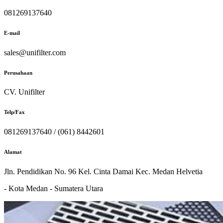
081269137640
E-mail
sales@unifilter.com
Perusahaan
CV. Unifilter
Telp/Fax
081269137640 / (061) 8442601
Alamat
Jln. Pendidikan No. 96 Kel. Cinta Damai Kec. Medan Helvetia
- Kota Medan - Sumatera Utara